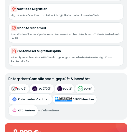
Nahtlose Migration
Migration ohne Downtime – mit Rollback-Möglichkeiten und umfassenden Tests.
Erhöhte Sicherheit
Europäisches CloudSecOps-Team und Rechenzentren ohne US-Rechtszugriff. Ihre Daten bleiben in
der EU.
Kostenloser Migrationsplan
Wir analysieren Ihre aktuelle US-Cloud-Umgebung und erstellen kostenlos eine Migrations-
Roadmap für Sie.
Enterprise-Compliance – geprüft & bewährt
BSI:C5*
ISO 27001*
SOC 2*
GDPR*
Kubernetes Certified
CNCF Member
OTC Partner
+
Viele weitere