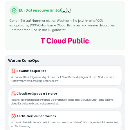
🇪🇺
EU-Datensouveränität
Gehen Sie auf Nummer sicher: Wechseln Sie jetzt in eine 100%
europäische, DSGVO-konforme Cloud. Betrieben von einem deutschen
Unternehmen und in der EU gehostet.
Warum KumoOps
Bewährte Expertise
Wir haben 100+ erfolgreiche Migrationen zur T Cloud Public durchgeführt – von Start-ups bis zu
Plattformen mit Millionen täglichen Nutzern.
CloudSecOps as a Service
Nicht nur die Migration ist enthalten: Sie erhalten ein komplettes CloudSecOps-Team, das Ihre
Cloud für Sie betreibt und weiterentwickelt.
Zertifiziert out of the box
Mit uns sind Betrieb, Service und Infrastruktur bereits zertifiziert*. Wir bringen Sie in kürzester Zeit
zur Zertifizierung.