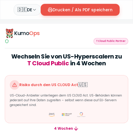
🇩🇪
DE
Drucken / Als PDF speichern
Kumo
Ops
T Cloud Public Partner
Wechseln Sie von US-Hyperscalern zu
T Cloud Public
in 4 Wochen
Risiko durch den US CLOUD Act
vs
EU-Datensouveränit
🇺🇸
Risiko durch den US CLOUD Act
US-Cloud-Anbieter unterliegen dem US CLOUD Act. US-Behörden können
jederzeit auf Ihre Daten zugreifen – selbst wenn diese auf EU-Servern
gespeichert sind.
4 Wochen