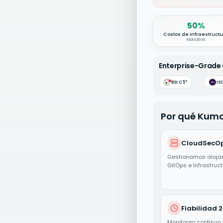
Key Performance 
50%
Costos de Infraestruct
REDUCIDOS
Enterprise-Grade
BSI:C5*
IS
Por qué Kum
CloudSecO
Gestionamos alojam
GitOps e Infrastruc
Fiabilidad 
Monitoreo continuo