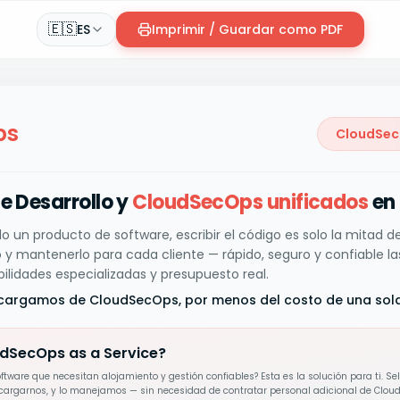
🇪🇸
ES
Imprimir / Guardar como PDF
ps
CloudSecO
e Desarrollo y
CloudSecOps unificados
en
do un producto de software, escribir el código es solo la mitad d
 y mantenerlo para cada cliente — rápido, seguro y confiable la
ilidades especializadas y presupuesto real.
cargamos de CloudSecOps, por menos del costo de una sola
udSecOps as a Service?
ftware que necesitan alojamiento y gestión confiables? Esta es la solución para ti. Sel
argarnos, y lo manejamos — sin necesidad de contratar personal adicional de Clou