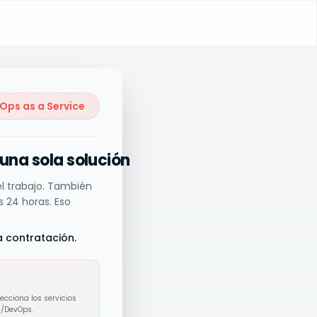
ps as a Service
 una sola solución
el trabajo. También
s 24 horas. Eso
 contratación.
ecciona los servicios
d/DevOps.