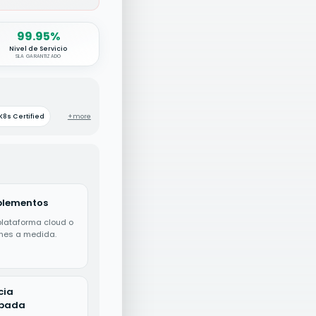
99.95%
Nivel de Servicio
SLA GARANTIZADO
K8s Certified
+more
lementos
plataforma cloud o
ones a medida.
cia
bada