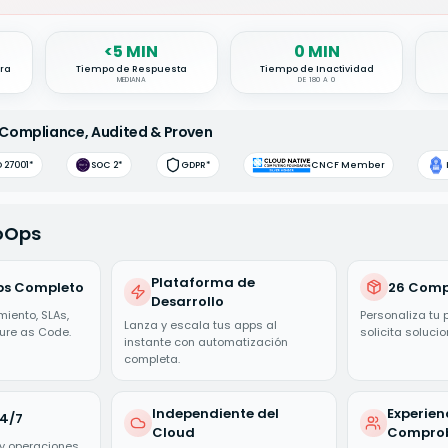
Metrics
<5 MIN
0 MIN
ura
Tiempo de Respuesta
Tiempo de Inactividad
MEDIANA
DE 180 A 0
 Compliance, Audited & Proven
O 27001*
SOC 2*
GDPR*
CNCF Member
oOps
Plataforma de
ps Completo
26 Comp
Desarrollo
iento, SLAs,
Personaliza tu 
Lanza y escala tus apps al
ture as Code.
solicita soluci
instante con automatización
completa.
Independiente del
Experien
24/7
Cloud
Compro
 y operaciones